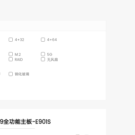
RK3399
4+32
4+64
M.2
5G
RAID
⽆⻛扇
屏
钢化玻璃
99全功能主板-E901S