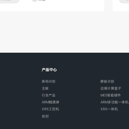
产品中心
条码识别
静脉识别
主板
边缘计算盒子
行业产品
MES智能硬件
ARM触摸屏
ARM多功能一体机
X86工控机
X86一体机
信创