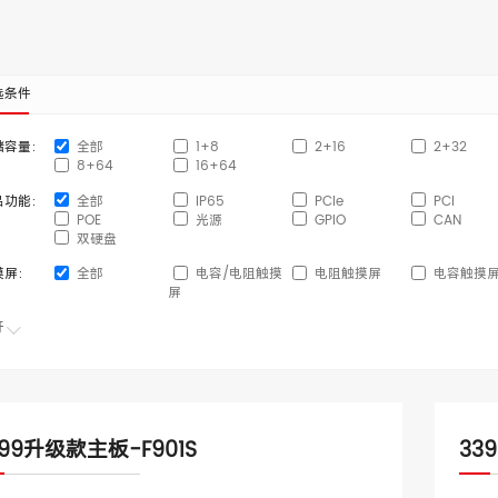
选条件
储容量：
全部
1+8
2+16
2+32
8+64
16+64
品功能：
全部
IP65
PCIe
PCI
POE
光源
GPIO
CAN
双硬盘
摸屏：
全部
电容/电阻触摸
电阻触摸屏
电容触摸
屏
开
399升级款主板-F901S
33