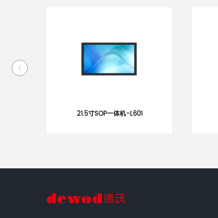
体机-L601
21.5寸SOP一体机-i53