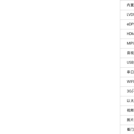
内置
LV
eD
HD
MIP
音视
US
串口
WIF
3G/
以太
视频
图片
看门