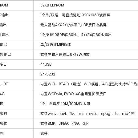
ROM
32KB EEPROM
DS输出
1个单/双路，可直接驱动1920x1080液晶屏
P输出
最大驱动4KX2K分辨率的eDP接口液晶屏
MI输出
1个,支持1080P@60Hz，4kx2k@60Hz输出
I输出
单/双通道MIPI输出
频输出
支持左右声道输出8R/3W功放
B接口
4*USB
2*RS232
I、BT
内置WIFI，BT4.0（可选）WIFI模组，4G通迅时支持WIFI
4G
内置WCDMA, EVDO, 4G全网通扩展接口
网
1个，自适应 10M/100M以太网
播放
支持wmv、avi、flv、rm、rmvb、mpeg 、ts、mp4等
格式
支持BMP、JPEG、PNG、GIF
狗
支持