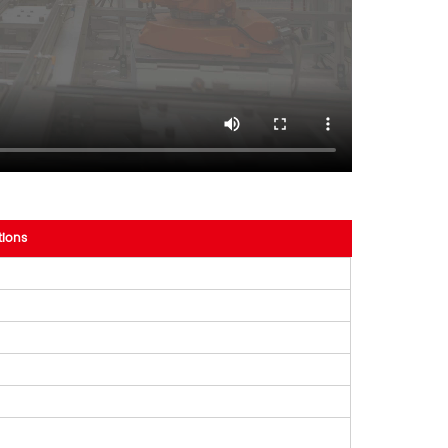
ions
）