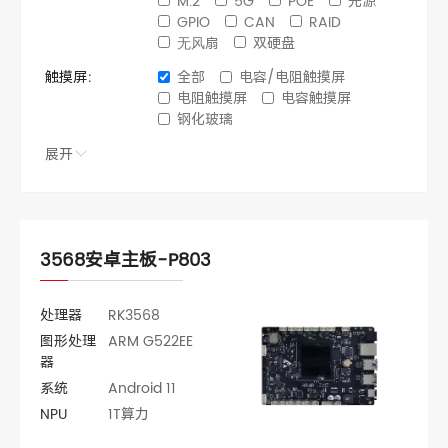
M.2
5G
POE
光源
GPIO
CAN
RAID
⽆⻛扇
双硬盘
触摸屏：
全部
电容/电阻触摸屏
电阻触摸屏
电容触摸屏
钢化玻璃
展开
3568安卓主板-P803
处理器
RK3568
图形处理
ARM G522EE
器
系统
Android 11
NPU
1T算力