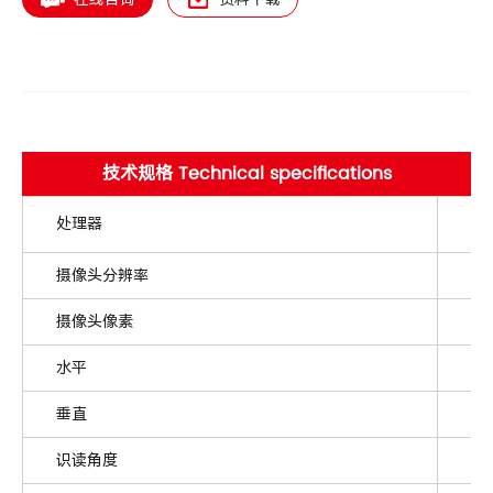
技术规格 Technical specifications
处理器
C
摄像头分辨率
10
摄像头像素
1
水平
40
垂直
31
识读角度
倾