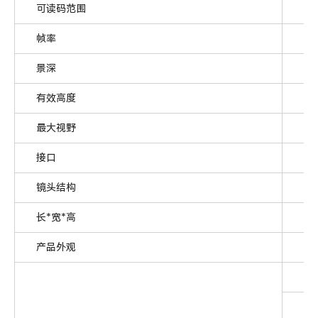
可读码范围
7m
帧率
60
景深
25
有效高度
0-
最大视野
2
接口
U
镜头结构
垂
长*宽*高
39
产品外观
金
3
高